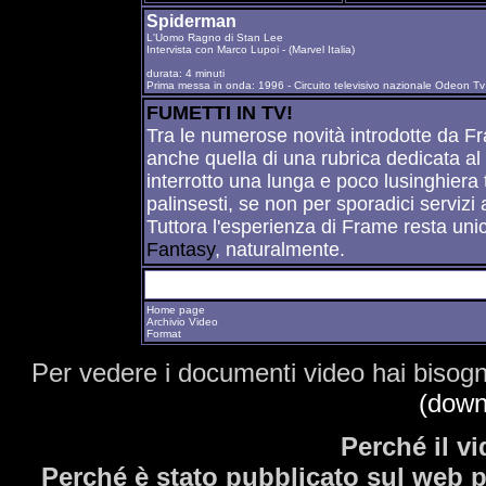
Spiderman
L'Uomo Ragno di Stan Lee
Intervista con Marco Lupoi - (Marvel Italia)
durata: 4 minuti
Prima messa in onda: 1996 - Circuito televisivo nazionale Odeon Tv
FUMETTI IN TV!
Tra le numerose novità introdotte da Fram
anche quella di una rubrica dedicata a
interrotto una lunga e poco lusinghiera
palinsesti, se non per sporadici servizi
Tuttora l'esperienza di Frame resta uni
Fantasy
, naturalmente.
Home page
Archivio Video
Format
Per vedere i documenti video hai bisog
(down
Perché il v
Perché è stato pubblicato sul web p