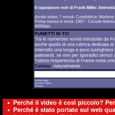
Il capolavoro noir di Frank Miller. Interv
durata video: 7 minuti- Conduttrice: Marlene
Prima messa in onda: 1997 - Circuito televi
400kbps
FUMETTI IN TV!
Tra le numerose novità introdotte da Fram
anche quella di una rubrica dedicata a
interrotto una lunga e poco lusinghiera
palinsesti, se non per sporadici servizi
Tuttora l'esperienza di Frame resta uni
Fantasy
, naturalmente.
Home page
Archivio Video
Format
Perché il video è così piccolo? Pe
Perché è stato portato sul web qu